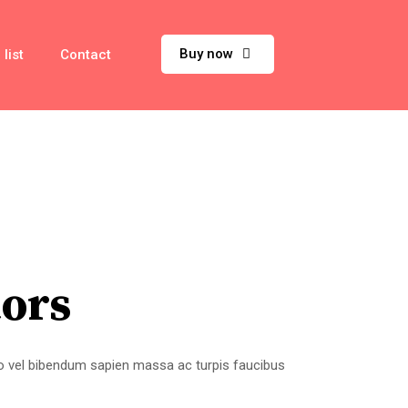
Buy now
 list
Contact
tors
usto vel bibendum sapien massa ac turpis faucibus