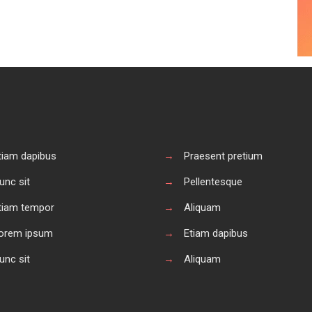
tiam dapibus
→
Praesent pretium
unc sit
→
Pellentesque
tiam tempor
→
Aliquam
orem ipsum
→
Etiam dapibus
unc sit
→
Aliquam