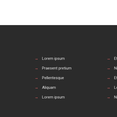
→
Lorem ipsum
→
E
→
Praesent pretium
→
N
→
Pellentesque
→
E
→
Aliquam
→
L
→
Lorem ipsum
→
N