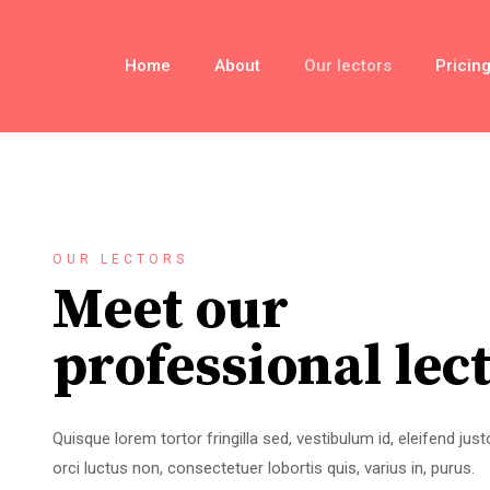
Home
About
Our lectors
Pricing
OUR LECTORS
Meet our
professional lec
Quisque lorem tortor fringilla sed, vestibulum id, eleifend j
orci luctus non, consectetuer lobortis quis, varius in, purus.