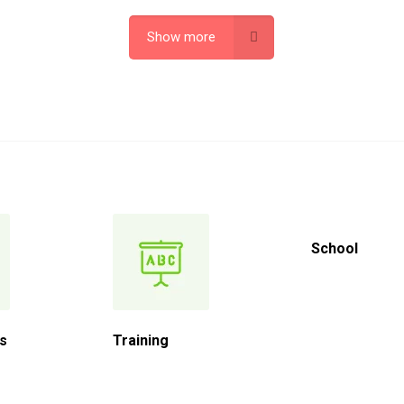
Show more
School
ns
Training