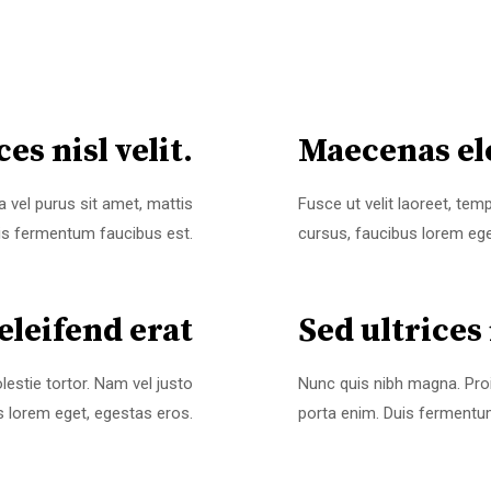
es nisl velit.
Maecenas el
la vel purus sit amet, mattis
Fusce ut velit laoreet, tem
is fermentum faucibus est.
cursus, faucibus lorem ege
leifend erat
Sed ultrices 
lestie tortor. Nam vel justo
Nunc quis nibh magna. Proin 
s lorem eget, egestas eros.
porta enim. Duis fermentu